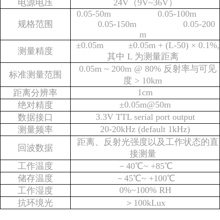
电源电压
24V（9V~36V）
0.05-50m 0.05-100m
规格范围
0.05-150m 0.05-200
m
±0.05m ±0.05m + (L-50) × 0.1%,
测量精度
其中 L 为测量距离
0.05m ~ 200m @ 80% 反射率与可见
标准测量范围
度 > 10km
1cm
距离分辨率
±0.05m@50m
绝对精度
3.3V TTL serial port output
数据接口
20-20kHz (default 1kHz)
测量频率
距离、反射光强度以及工作状态的直
回波数据
接测量
工作温度
－40℃~ +85℃
储存温度
－45℃~ +100℃
0%~100% RH
工作湿度
抗环境光
＞100kLux