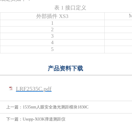
表 1 接口定义
M
外部插件 XS3
1
2
3
4
5
产品资料下载
LRF2535C.pdf
上一篇：1535nm人眼安全激光测距模块1830C
下一篇：Usopp-X03K弹道测距仪