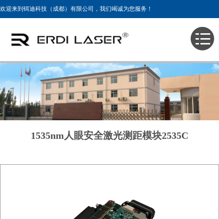
欢迎来到铒迪科技（成都）有限公司，我们竭诚为您服务！
主页
>
产品展示
>
1535nm激光测距仪模块
1535nm人眼安全激光测距模块2535C