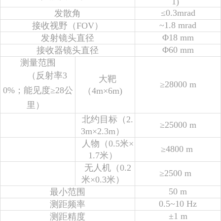
1)
≤0.3mrad
发散角
~1.8 mrad
接收视野（FOV）
Φ18 mm
发射镜头直径
Φ60 mm
接收器镜头直径
测量范围
（反射率3
大靶
≥28000 m
0%；能见度≥28公
（4m×6m)
里）
北约目标（2.
≥25000 m
3m×2.3m）
人物（0.5米×
≥4800 m
1.7米）
无人机（0.2
≥2500 m
米×0.3米）
50 m
最小范围
0.5~10 Hz
测距频率
±1 m
测距精度