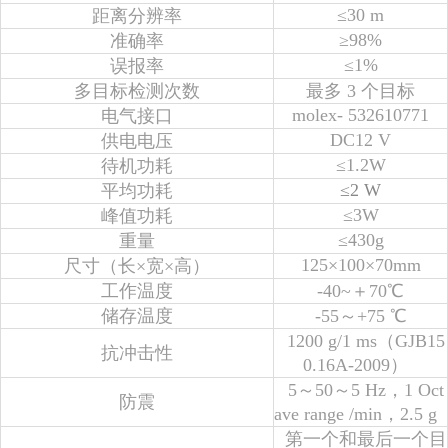
≤30 m
距离分辨率
≥98%
准确率
≤1%
误报率
多目标检测次数
最多 3 个目标
molex- 532610771
电气接口
DC12 V
供电电压
≤1.2W
待机功耗
≤2 W
平均功耗
≤3W
峰值功耗
≤430g
重量
125×100×70mm
尺寸（长×宽×高）
工作温度
-40~＋70℃
储存温度
-55～+75 ℃
1200 g/1 ms（GJB15
抗冲击性
0.16A-2009）
5～50～5 Hz，1 Oct
防震
ave range /min，2.5 g
第一个和最后一个目